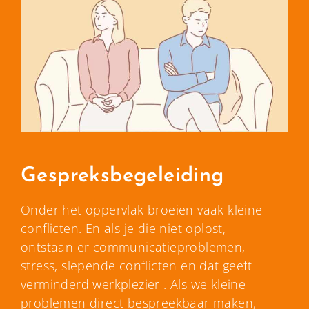
Gespreksbegeleiding
Onder het oppervlak broeien vaak kleine
conflicten. En als je die niet oplost,
ontstaan er communicatieproblemen,
stress, slepende conflicten en dat geeft
verminderd werkplezier . Als we kleine
problemen direct bespreekbaar maken,