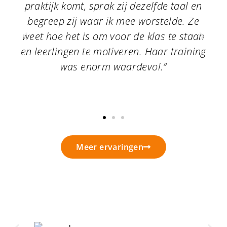
et
praktijk komt, sprak zij dezelfde taal en
Ze 
e
begreep zij waar ik mee worstelde. Ze
dra
weet hoe het is om voor de klas te staan
zi
en leerlingen te motiveren. Haar training
oo
t
was enorm waardevol.”
Meer ervaringen