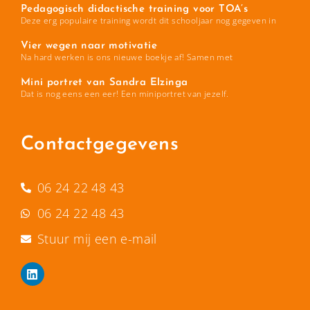
Pedagogisch didactische training voor TOA’s
Deze erg populaire training wordt dit schooljaar nog gegeven in
Vier wegen naar motivatie
Na hard werken is ons nieuwe boekje af! Samen met
Mini portret van Sandra Elzinga
Dat is nog eens een eer! Een miniportret van jezelf.
Contactgegevens
06 24 22 48 43
06 24 22 48 43
Stuur mij een e-mail