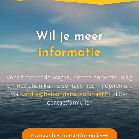
Wil je meer
informatie
Voor brandende vragen, directe ondersteuning
en mediation kun je contact met mij opnemen,
via
sandra@betaonderwijsopmaat.nl
of het
contactformulier
Ga naar het contactformulier